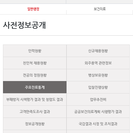
일반행정
보건의료
사전정보공개
인력현황
신규채용현황
친인척 채용현황
외주용역 관련정보
전공의 정원현황
병상보유현황
주요진료통계
입찰진행상황
부패방지 시책평가 결과 및 청렴도 결과
업무추진비
고객만족도조사 결과
공공보건의료계획 시행평가 결과
정보공개현황
국감결과 시정 및 조치결과