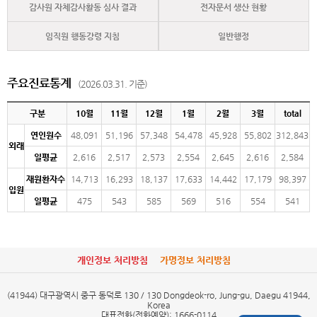
감사원 자체감사활동 심사 결과
전자문서 생산 현황
임직원 행동강령 지침
일반행정
주요진료통계
(2026.03.31. 기준)
구분
10월
11월
12월
1월
2월
3월
total
연인원수
48,091
51,196
57,348
54,478
45,928
55,802
312,843
외래
일평균
2,616
2,517
2,573
2,554
2,645
2,616
2,584
재원환자수
14,713
16,293
18,137
17,633
14,442
17,179
98,397
입원
일평균
475
543
585
569
516
554
541
개인정보 처리방침
가명정보 처리방침
(41944) 대구광역시 중구 동덕로 130 / 130 Dongdeok-ro, Jung-gu, Daegu 41944,
Korea
대표전화(전화예약): 1666-0114