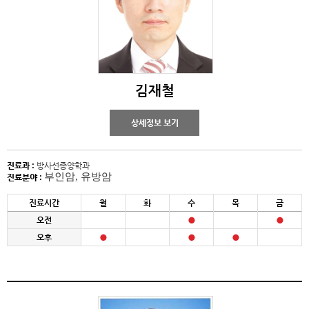
김재철
상세정보 보기
진료과 :
방사선종양학과
부인암, 유방암
진료분야 :
진료시간
월
화
수
목
금
오전
오후