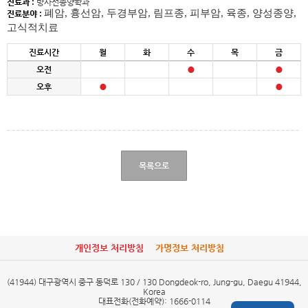
진료과 :
방사선종양학과
폐암, 흉선암, 두경부암, 림프종, 피부암, 육종, 양성종양,
진료분야 :
고식적치료
진료시간
월
화
수
목
금
오전
오후
목록으로
개인정보 처리방침
가명정보 처리방침
(41944) 대구광역시 중구 동덕로 130 / 130 Dongdeok-ro, Jung-gu, Daegu 41944,
Korea
대표전화(전화예약): 1666-0114