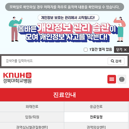
모바일로 확인하실 경우 이미지를 좌우로 움직여 내용을 확인하실 수 있습니다.
1일간 열지 않음
검색어를 입력하세요.
진료안내
외래진료
응급진료
입원/퇴원
진료일정
권역심뇌혈관질환센터
권역외상센터