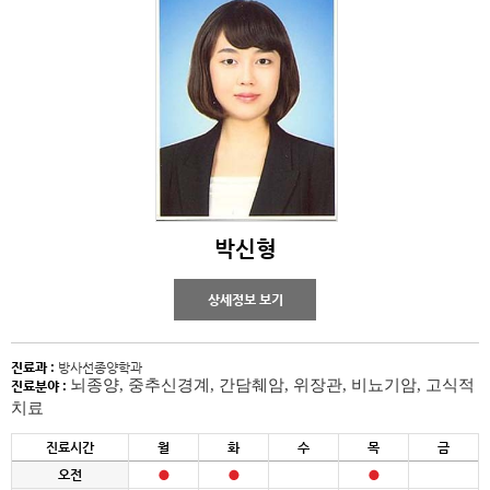
박신형
상세정보 보기
진료과 :
방사선종양학과
뇌종양, 중추신경계, 간담췌암, 위장관, 비뇨기암, 고식적
진료분야 :
치료
진료시간
월
화
수
목
금
오전