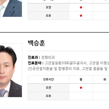
오전
오후
백승훈
진료과 :
정형외과
진료분야 :
고관절질환(대퇴골두골괴사, 고관절 이형성증
(
인공관절치환술 및 합병증의 치료,
고관절 절골술 및 
진료시간
월
화
오전
오후