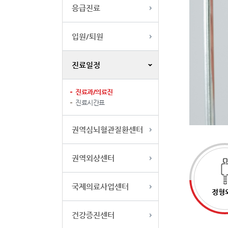
응급진료
입원/퇴원
진료일정
진료과/의료진
진료시간표
권역심뇌혈관질환센터
권역외상센터
국제의료사업센터
정형
건강증진센터