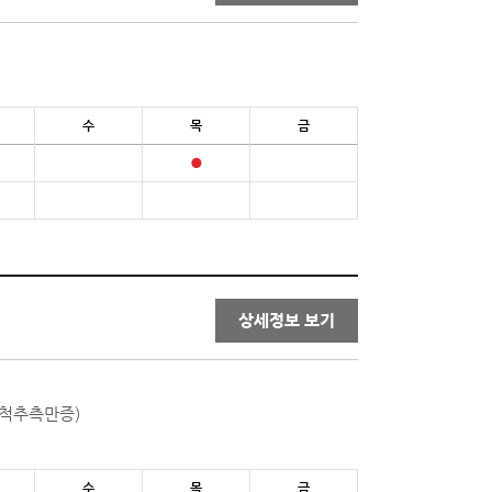
수
목
금
상세정보 보기
척추측만증)
수
목
금