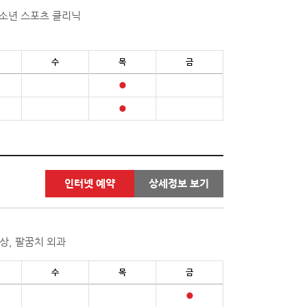
유소년 스포츠 클리닉
수
목
금
인터넷 예약
상세정보 보기
상, 팔꿈치 외과
수
목
금