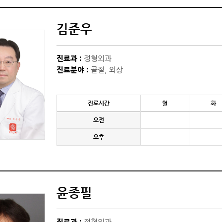
김준우
진료과 :
정형외과
진료분야 :
골절, 외상
진료시간
월
화
오전
오후
윤종필