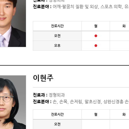
진료과 :
정형외과
진료분야 :
어깨-팔꿈치 질환 및 외상, 스포츠 의학, 
진료시간
월
화
오전
오후
이현주
진료과 :
정형외과
진료분야 :
손, 손목, 손저림, 말초신경, 상완신경총 손
진료시간
월
화
오전