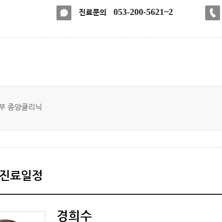
053-200-5621~2
진료문의
연부 종양클리닉
/진료일정
경희수