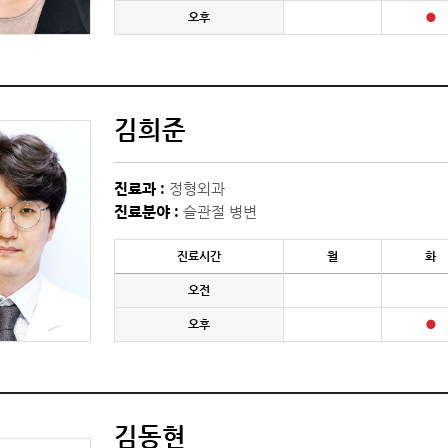
오후
김희준
진료과 :
정형외과
진료분야 :
슬관절 병변
진료시간
월
화
오전
오후
김동현