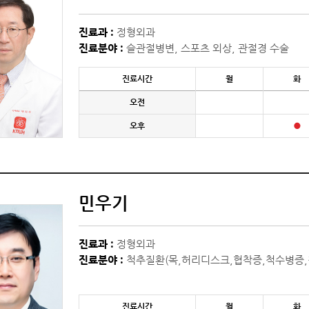
진료과 :
정형외과
진료분야 :
슬관절병변, 스포츠 외상, 관절경 수술
진료시간
월
화
오전
오후
민우기
진료과 :
정형외과
진료분야 :
척추질환(목,허리디스크,협착증,척수병증,
진료시간
월
화