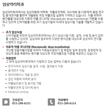
임상약리학과
임상약리학과에서는 임상약동학·약력학, 약물유전체학, 대사체학 등 다학제적 융합 연구
및 중개연구를 통하여 개별화된 적정 약물요법 실현에 기여하고 있습니다. 이를 위하여
환자들을 대상으로 치료적 약물 모니터링 (therapeutic drug monitoring) 자문을 수행
하고 있으며 신약개발을 위한 조기 임상시험과 차세대 임상시험 기술을 개발하고 있습니
다.
조기 임상시험
신약개발을 위하여 임상약리학과에서는 조기 임상시험 자문, 설계, 수행 및 분석 업무
를 수행하고 있으며, 임상과와 협조하여 다양한 환자군을 대상으로 임상약리 연구를
수행하고 있습니다.
치료적 약물 모니터링 (therapeutic drug monitoring)
개인별 맞춤약물요법을 위하여 치료농도범위가 잘 확립된 일부 항생제, 항경련제 및
강심제 등을 복용하는 환자를 대상으로 적정약물요법 자문을 제공하고 있습니다.
지원업무
그 밖에 임상약리학과에서 지원하고 있는 업무는 다음과 같습니다.
연구자주도 임상시험 설계, 수행, 결과분석 지원
중개연구 지원
데이터베이스 개발 및 관리
집단 약동학·약력학 분석
약물농도분석 및 분석법 개발
약물유전체 및 대사체 분석
Medical writing
진료문의
전화예약
053-200-6351
053-200-6114