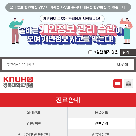
모바일로 확인하실 경우 이미지를 좌우로 움직여 내용을 확인하실 수 있습니다.
1일간 열지 않음
검색어를 입력하세요.
진료안내
외래진료
응급진료
입원/퇴원
진료일정
권역심뇌혈관질환센터
권역외상센터