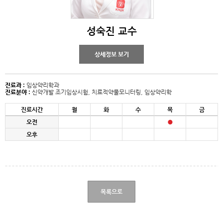
성숙진 교수
상세정보 보기
진료과 :
임상약리학과
진료분야 :
신약개발 조기임상시험, 치료적약물모니터링, 임상약리학
진료시간
월
화
수
목
금
오전
오후
목록으로