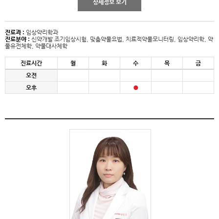
상세정보 보기
진료과 :
임상약리학과
진료분야 :
신약개발 조기임상시험, 맞춤약물요법, 치료적약물모니터링, 임상약리학, 약
물유전체학, 약물대사체학
진료시간
월
화
수
목
금
오전
오후