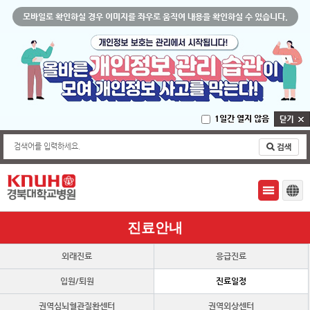
모바일로 확인하실 경우 이미지를 좌우로 움직여 내용을 확인하실 수 있습니다.
1일간 열지 않음
검색어를 입력하세요.
진료안내
외래진료
응급진료
입원/퇴원
진료일정
권역심뇌혈관질환센터
권역외상센터