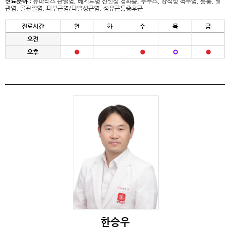
진료분야 :
류마티스 관절염, 베체트병 전신성 경화증, 루푸스, 강직성 척추염, 통풍, 혈
관염, 골관절염, 피부근염/다발성근염, 섬유근통증후군
진료시간
월
화
수
목
금
오전
오후
한승우