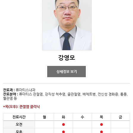
강영모
상세정보 보기
진료과 :
류마티스내과
진료분야 :
류마티스 관절염, 강직성 척추염, 골관절염, 베체트병, 전신성 경화증, 통풍,
혈관염 등
*목(오후): 관절염 클리닉
진료시간
월
화
수
목
금
오전
오후