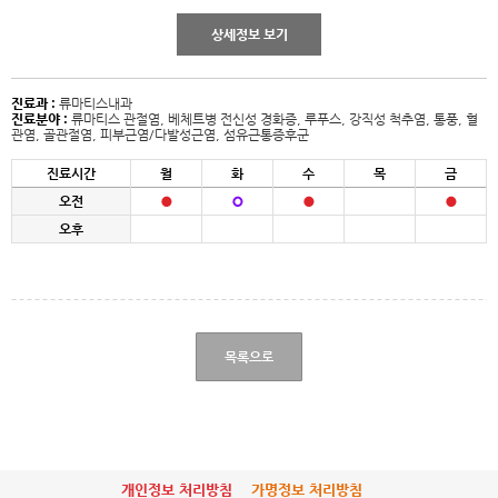
상세정보 보기
진료과 :
류마티스내과
진료분야 :
류마티스 관절염, 베체트병 전신성 경화증, 루푸스, 강직성 척추염, 통풍, 혈
관염, 골관절염, 피부근염/다발성근염, 섬유근통증후군
진료시간
월
화
수
목
금
오전
오후
목록으로
개인정보 처리방침
가명정보 처리방침