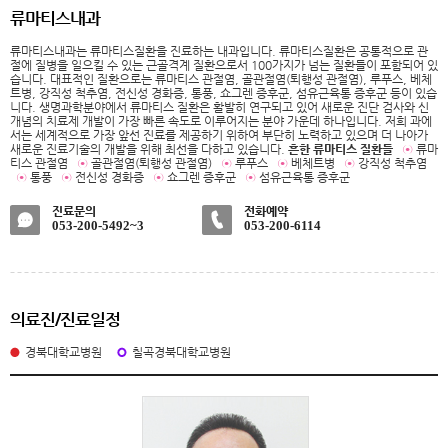
류마티스내과
류마티스내과는 류마티스질환을 진료하는 내과입니다. 류마티스질환은 공통적으로 관
절에 질병을 일으킬 수 있는 근골격계 질환으로서 100가지가 넘는 질환들이 포함되어 있
습니다. 대표적인 질환으로는 류마티스 관절염, 골관절염(퇴행성 관절염), 루푸스, 베체
트병, 강직성 척추염, 전신성 경화증, 통풍, 쇼그렌 증후군, 섬유근육통 증후군 등이 있습
니다. 생명과학분야에서 류마티스 질환은 활발히 연구되고 있어 새로운 진단 검사와 신
개념의 치료제 개발이 가장 빠른 속도로 이루어지는 분야 가운데 하나입니다. 저희 과에
서는 세계적으로 가장 앞선 진료를 제공하기 위하여 부단히 노력하고 있으며 더 나아가
새로운 진료기술의 개발을 위해 최선을 다하고 있습니다.
흔한 류마티스 질환들
⊙
류마
티스 관절염
⊙
골관절염(퇴행성 관절염)
⊙
루푸스
⊙
베체트병
⊙
강직성 척추염
⊙
통풍
⊙
전신성 경화증
⊙
쇼그렌 증후군
⊙
섬유근육통 증후군
진료문의
전화예약
053-200-5492~3
053-200-6114
의료진/진료일정
경북대학교병원
칠곡경북대학교병원