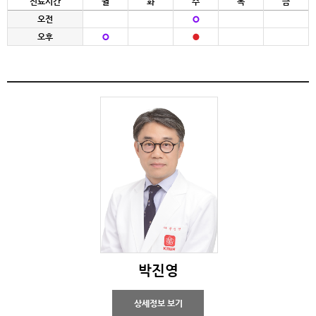
진료시간
월
화
수
목
금
오전
오후
박진영
상세정보 보기