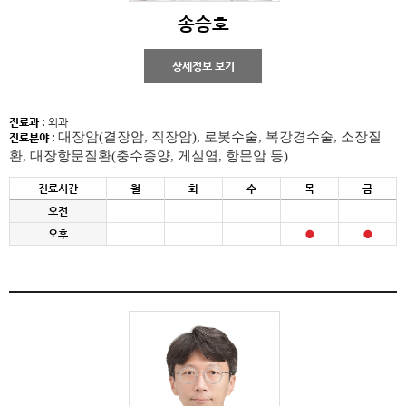
송승호
상세정보 보기
진료과 :
외과
대장암(결장암, 직장암), 로봇수술, 복강경수술, 소장질
진료분야 :
환, 대장항문질환(충수종양, 게실염, 항문암 등)
진료시간
월
화
수
목
금
오전
오후