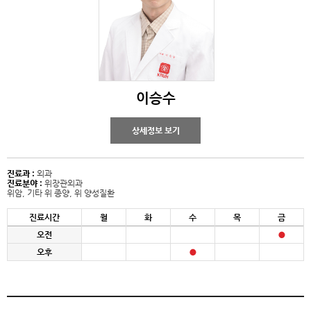
이승수
상세정보 보기
진료과 :
외과
진료분야 :
위장관외과
위암, 기타 위 종양, 위 양성질환
진료시간
월
화
수
목
금
오전
오후