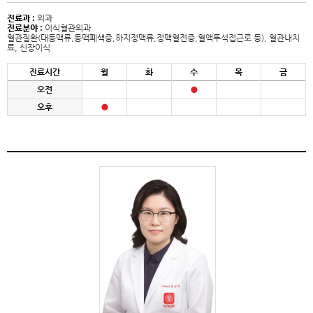
진료과 :
외과
진료분야 :
이식혈관외과
혈관질환(대동맥류,동맥폐색증,하지정맥류,정맥혈전증,혈액투석접근로 등), 혈관내치
료, 신장이식
진료시간
월
화
수
목
금
오전
오후