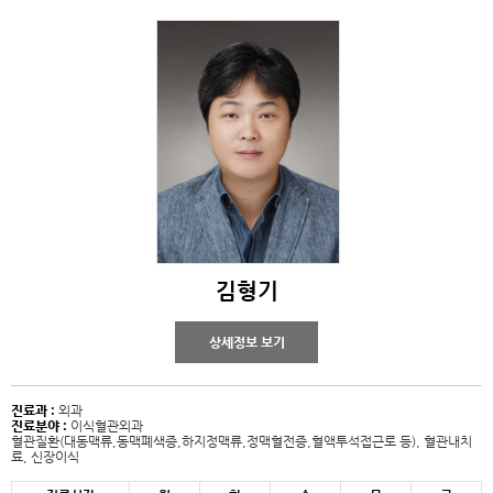
김형기
상세정보 보기
진료과 :
외과
진료분야 :
이식혈관외과
혈관질환(대동맥류,동맥폐색증,하지정맥류,정맥혈전증,혈액투석접근로 등), 혈관내치
료, 신장이식