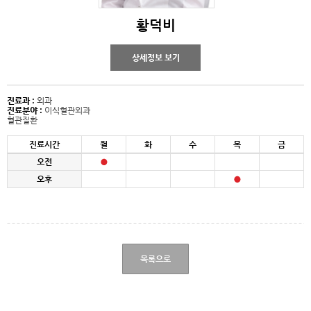
황덕비
상세정보 보기
진료과 :
외과
진료분야 :
이식혈관외과
혈관질환
진료시간
월
화
수
목
금
오전
오후
목록으로