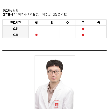
진료과 :
외과
진료분야 :
소아외과(소아탈장, 소아종양, 선천성 기형)
진료시간
월
화
수
목
금
오전
오후