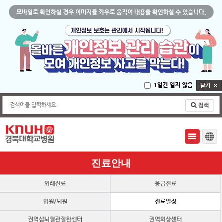
모바일로 확인하실 경우 이미지를 좌우로 움직여 내용을 확인하실 수 있습니다.
1일간 열지 않음
검색어를 입력하세요.
진료안내
외래진료
응급진료
입원/퇴원
진료일정
권역심뇌혈관질환센터
권역외상센터