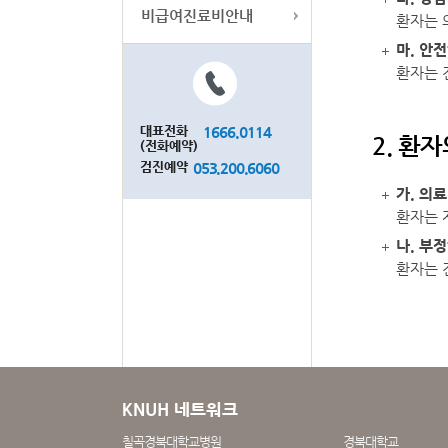
비급여진료비안내
환자는 
마. 안
환자는 
대표전화
1666.0114
2. 환
(전화예약)
검진예약
053.200.6060
가. 의
환자는 
나. 부
환자는 
KNUH 네트워크
칠곡경북대학교병원
경북대학교