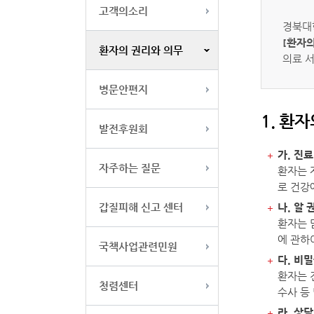
고객의소리
경북대
[환자의
환자의 권리와 의무
의료 
병문안편지
1. 환
발전후원회
가. 진
자주하는 질문
환자는 
로 건강
갑질피해 신고 센터
나. 알
환자는 
에 관하
국책사업관련민원
다. 비
환자는 
청렴센터
수사 등
라. 상