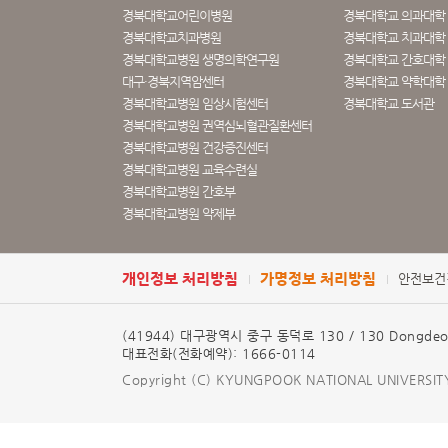
경북대학교어린이병원
경북대학교 의과대학
경북대학교치과병원
경북대학교 치과대학 
경북대학교병원 생명의학연구원
경북대학교 간호대학
대구·경북지역암센터
경북대학교 약학대학
경북대학교병원 임상시험센터
경북대학교 도서관
경북대학교병원 권역심뇌혈관질환센터
경북대학교병원 건강증진센터
경북대학교병원 교육수련실
경북대학교병원 간호부
경북대학교병원 약제부
개인정보 처리방침
가명정보 처리방침
안전보건
(41944) 대구광역시 중구 동덕로 130 / 130 Dongdeok-r
대표전화(전화예약): 1666-0114
Copyright (C) KYUNGPOOK NATIONAL UNIVERSITY H