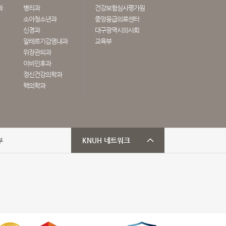
과
병리과
건강보험심사평가원
소아청소년과
중앙응급의료센터
신경과
대구광역시의사회
알레르기감염내과
교육부
위장관외과
이비인후과
정신건강의학과
핵의학과
부
KNUH 네트워크