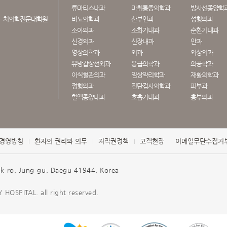
류마티스내과
마취통증의학과
방사선종양학
· 치의학전문대학원
비뇨의학과
산부인과
성형외과
소아외과
소화기내과
순환기내과
신경외과
신장내과
안과
영상의학과
외과
외상외과
유방갑상선외과
응급의학과
의공학과
이식혈관외과
임상약리학과
재활의학과
정형외과
진단검사의학과
피부과
혈액종양내과
호흡기내과
흉부외과
경영방침
환자의 권리와 의무
저작권정책
고객헌장
이메일무단수집거
o, Jung-gu, Daegu 41944, Korea
OSPITAL. all right reserved.