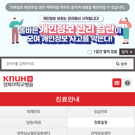
모바일로 확인하실 경우 이미지를 좌우로 움직여 내용을 확인하실 수 있습니다.
1일간 열지 않음
검색어를 입력하세요.
진료안내
외래진료
응급진료
입원/퇴원
진료일정
권역심뇌혈관질환센터
권역외상센터