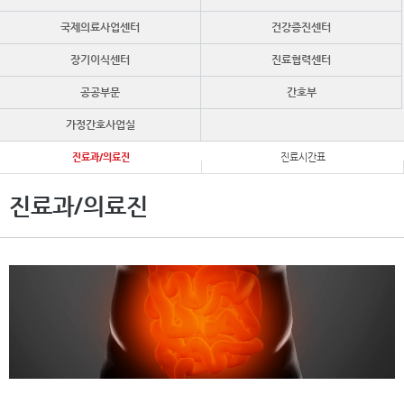
국제의료사업센터
건강증진센터
장기이식센터
진료협력센터
공공부문
간호부
가정간호사업실
진료과/의료진
진료시간표
진료과/의료진