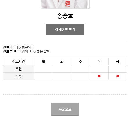
송승호
상세정보 보기
진료과 :
대장항문외과
진료분야 :
대장암, 대장항문질환
진료시간
월
화
수
목
금
오전
오후
목록으로