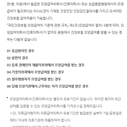
관(병, 의원)에서 발급한 요양급여의뢰서(진료의뢰서) 또는 상급종합병원에서의 요양
급여가 필요하다는 의사소견이 기재된 건강진단·건강검진결과서를 가지고 오셔야만
건강보험 급여적용이 가능합니다.
「국민건강보험 요양급여의 기준에 관한 규칙」 제2조(요양급여의 절차) 4항에 따라, 요
양급여의뢰서(진료의뢰서)가 없어도 본원에서 건강보험 요양급여를 받을 수 있는 경
우는 다음과 같습니다.
01 응급환자인 경우
02 분만의 경우
03 등록 장애인이 재활의학과에서 요양급여를 받는 경우
04 가정의학과에서 요양급여를 받는 경우
05 혈우병환자가 요양급여를 받는 경우
06 당해 요양기관에서 근무하는 자가 요양급여를 받은 경우
요양급여의뢰서(진료의뢰서)는 별도의 유효기간이 없습니다. 하지만 환자의 최근
상태를 입증할 수 있는 요양급여의뢰서를 가져오시길 권해드립니다.
※단, 의료급여환자의 의료급여의뢰서 유효기간은 발급받은 날부터 7일(공휴일은
제외) 이내에 의료기관에 제출하여야 합니다.