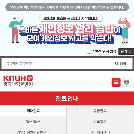
모바일로 확인하실 경우 이미지를 좌우로 움직여 내용을 확인하실 수 있습니다.
1일간 열지 않음
검색어를 입력하세요.
진료안내
외래진료
응급진료
입원/퇴원
진료일정
권역심뇌혈관질환센터
권역외상센터