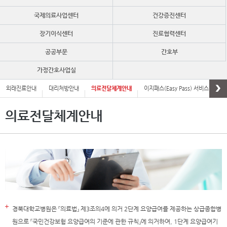
국제의료사업센터
건강증진센터
장기이식센터
진료협력센터
공공부문
간호부
가정간호사업실
외래진료안내
대리처방안내
의료전달체계안내
이지패스(Easy Pass) 서비스안내
진료비내역 확인 안내
의료전달체계안내
경북대학교병원은 『의료법』 제3조의4에 의거 2단계 요양급여를 제공하는 상급종합병
원으로 『국민건강보험 요양급여의 기준에 관한 규칙』에 의거하여, 1단계 요양급여기