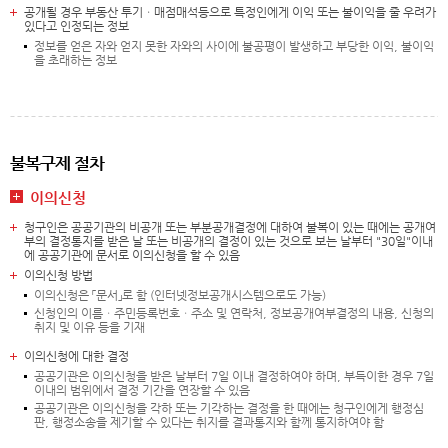
공개될 경우 부동산 투기ㆍ매점매석등으로 특정인에게 이익 또는 불이익을 줄 우려가
있다고 인정되는 정보
정보를 얻은 자와 얻지 못한 자와의 사이에 불공평이 발생하고 부당한 이익, 불이익
을 초래하는 정보
불복구제 절차
이의신청
청구인은 공공기관의 비공개 또는 부분공개결정에 대하여 불복이 있는 때에는 공개여
부의 결정통지를 받은 날 또는 비공개의 결정이 있는 것으로 보는 날부터 "30일"이내
에 공공기관에 문서로 이의신청을 할 수 있음
이의신청 방법
이의신청은 「문서」로 함 (인터넷정보공개시스템으로도 가능)
신청인의 이름ㆍ주민등록번호ㆍ주소 및 연락처, 정보공개여부결정의 내용, 신청의
취지 및 이유 등을 기재
이의신청에 대한 결정
공공기관은 이의신청을 받은 날부터 7일 이내 결정하여야 하며, 부득이한 경우 7일
이내의 범위에서 결정 기간을 연장할 수 있음
공공기관은 이의신청을 각하 또는 기각하는 결정을 한 때에는 청구인에게 행정심
판, 행정소송을 제기할 수 있다는 취지를 결과통지와 함께 통지하여야 함