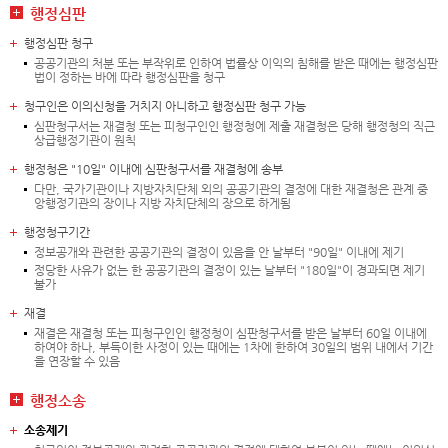
행정심판
행정심판 청구
공공기관의 처분 또는 부작위로 인하여 법률상 이익의 침해를 받은 때에는 행정심판
법이 정하는 바에 따라 행정심판을 청구
청구인은 이의신청을 거치지 아니하고 행정심판 청구 가능
심판청구서는 재결청 또는 피청구인인 행정청에 제출 재결청은 당해 행정청의 직근
상급행정기관이 원칙
행정청은 "10일" 이내에 심판청구서를 재결청에 송부
다만, 국가기관이나 지방자치단체 외의 공공기관의 결정에 대한 재결청은 관계 중
앙행정기관의 장이나 지방 자치단체의 장으로 하게됨
행정청구기간
정보공개와 관련한 공공기관의 결정이 있음을 안 날부터 "90일" 이내에 제기
정당한 사유가 없는 한 공공기관의 결정이 있는 날부터 "180일"이 경과되면 제기
불가
재결
재결은 재결청 또는 피청구인인 행정청이 심판청구서를 받은 날부터 60일 이내에
하여야 하나, 부득이한 사정이 있는 때에는 1차에 한하여 30일의 범위 내에서 기간
을 연장할 수 있음
행정소송
소송제기