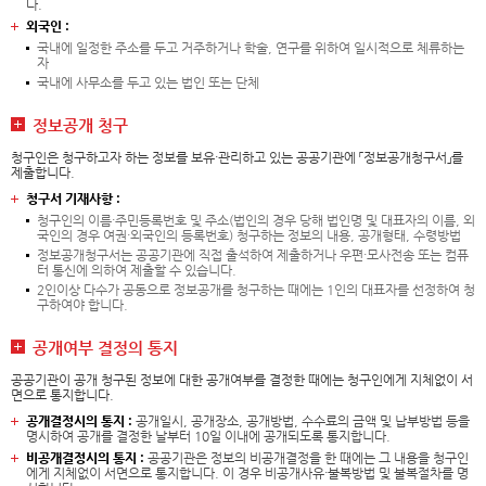
다.
외국인 :
국내에 일정한 주소를 두고 거주하거나 학술, 연구를 위하여 일시적으로 체류하는
자
국내에 사무소를 두고 있는 법인 또는 단체
정보공개 청구
청구인은 청구하고자 하는 정보를 보유·관리하고 있는 공공기관에 「정보공개청구서」를
제출합니다.
청구서 기재사항 :
청구인의 이름·주민등록번호 및 주소(법인의 경우 당해 법인명 및 대표자의 이름, 외
국인의 경우 여권·외국인의 등록번호) 청구하는 정보의 내용, 공개형태, 수령방법
정보공개청구서는 공공기관에 직접 출석하여 제출하거나 우편·모사전송 또는 컴퓨
터 통신에 의하여 제출할 수 있습니다.
2인이상 다수가 공동으로 정보공개를 청구하는 때에는 1인의 대표자를 선정하여 청
구하여야 합니다.
공개여부 결정의 통지
공공기관이 공개 청구된 정보에 대한 공개여부를 결정한 때에는 청구인에게 지체없이 서
면으로 통지합니다.
공개결정시의 통지 :
공개일시, 공개장소, 공개방법, 수수료의 금액 및 납부방법 등을
명시하여 공개를 결정한 날부터 10일 이내에 공개되도록 통지합니다.
비공개결정시의 통지 :
공공기관은 정보의 비공개결정을 한 때에는 그 내용을 청구인
에게 지체없이 서면으로 통지합니다. 이 경우 비공개사유·불복방법 및 불복절차를 명