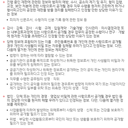
진행 중인 재판에 관련된 정보와 범죄의 예방, 수사, 공소의 제기 및 유지, 형의 집행,
교정, 보안 처분에 관한 사항으로서 공개될 경우 직무 수행을 현저히 곤란하게 하거나
형사피고인의 공정한 재판을 받을 권리를 침해한다고 인정할 만한 상당한 이유가 있
는 정보
피의자 신문조서, 수형자의 신분 기록 등에 관한 정보 등
감사ㆍ감독ㆍ검사ㆍ시험ㆍ규제ㆍ입찰계약ㆍ기술개발ㆍ인사관리ㆍ의사결정과정 또
는 내부검토과정에 있는 사항으로서 공개될 경우 업무의 공정한 수행이나 연구ㆍ개발
에 현저한 지장을 초래한다고 인정할 만한 상당한 이유가 있는 정보
당해 정보에 포함되어 있는 이름ㆍ주민등록번호 등 개인에 관한 사항으로서 공개될
경우 개인의 사생활의 비밀 또는 자유를 침해할 우려가 있다고 인정되는 정보. 다만,
다음에 열거한 개인에 관한 정보는 제외한다.
법령이 정하는 바에 따라 열람할 수 있는 정보
공공기관이 공표를 목적으로 작성하거나 취득한 정보로서 개인 사생활의 비밀과 자
유를 부당하게 침해하지 않는 정보다.
공공기관이 작성하거나 취득한 정보로서 공개하는 것이 공익 또는 개인의 권리구제
를 위하여 필요하다고 인정 되는 정보다.
직무를 수행한 공무원의 성명ㆍ직위
공개하는 것이 공익을 위하여 필요한 경우로써 법령에 의하여 국가 또는 지방자치단
체가 업무의 일부를 위탁 또는 위촉한 개인의 성명ㆍ직업
법인ㆍ단체 또는 개인의 경영ㆍ영업상 비밀에 관한 사항으로서 공개될 경우 법인 등
의 정당한 이익을 현저히 해할 우려가 있다고 인정되는 정보. 다만, 다음에 열거한 정
보를 제외한다.
사업활동에 의하여 발생하는 위해로부터 사람의 생명ㆍ신체 또는 건강을 보호하기
위하여 공개할 필요가 있는 정보
위법ㆍ부당한 사업활동으로부터 국민의 재산 또는 생활을 보호하기 위하여 공개할
필요가 있는 정보