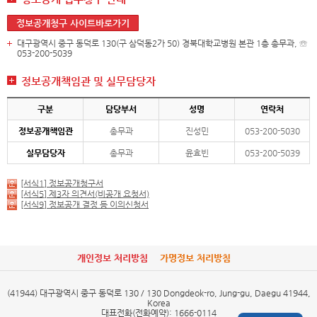
정보공개청구 사이트바로가기
대구광역시 중구 동덕로 130(구 삼덕동2가 50) 경북대학교병원 본관 1층 총무과, ☏
053-200-5039
정보공개책임관 및 실무담당자
구분
담당부서
성명
연락처
정보공개책임관
총무과
진성민
053-200-5030
실무담당자
총무과
윤효빈
053-200-5039
[서식1] 정보공개청구서
[서식5] 제3자 의견서(비공개 요청서)
[서식9] 정보공개 결정 등 이의신청서
개인정보 처리방침
가명정보 처리방침
(41944) 대구광역시 중구 동덕로 130 / 130 Dongdeok-ro, Jung-gu, Daegu 41944,
Korea
대표전화(전화예약): 1666-0114