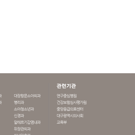
관련기관
과
대장항문소아외과
연구중심병원
과
병리과
건강보험심사평가원
소아청소년과
중앙응급의료센터
신경과
대구광역시의사회
알레르기감염내과
교육부
위장관외과