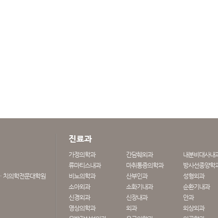
진료과
가정의학과
간담췌외과
내분비대사내
류마티스내과
마취통증의학과
방사선종양학
· 치의학전문대학원
비뇨의학과
산부인과
성형외과
소아외과
소화기내과
순환기내과
신경외과
신장내과
안과
영상의학과
외과
외상외과