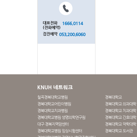
대표전화
1666.0114
(전화예약)
검진예약
053.200.6060
KNUH 네트워크
칠곡경북대학교병원
경북대학교
경북대학교어린이병원
경북대학교 의과대학
경북대학교치과병원
경북대학교 치과대학 
경북대학교병원 생명의학연구원
경북대학교 간호대학
대구·경북지역암센터
경북대학교 약학대학
경북대학교병원 임상시험센터
경북대학교 도서관