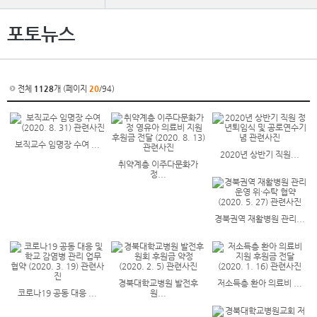
포토뉴스
전체
1128
개 (페이지
20
/94)
보직교수 임명장 수여 ...
2020년 상반기 직원...
취약계층 이주다문화가
정...
경북권역 재활병원 관리...
경북대학교병원 발전후
저소득층 환아 의료비 ...
코로나19 공동 대응 ...
원...