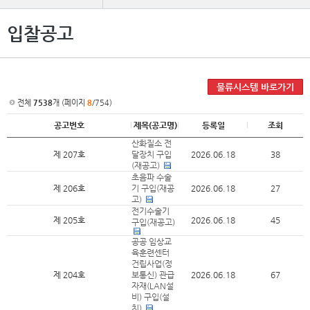
입찰공고
물류시스템 바로가기
전체
7538
개 (페이지
8
/754)
공고번호
제목(공고명)
등록일
조회
산화질소 전
제 207호
달장치 구입
2026.06.18
38
(재공고)
초음파 수술
제 206호
기 구입(재공
2026.06.18
27
고)
전기수술기
제 205호
2026.06.18
45
구입(재공고)
공공 임상교
육훈련센터
건립사업(정
제 204호
보통신) 관급
2026.06.18
67
자재(LAN설
비) 구입(설
치)