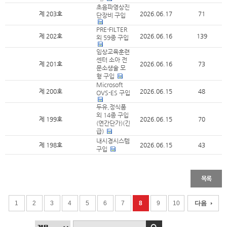
초음파영상진
제 203호
2026.06.17
71
단장비 구입
PRE-FILTER
제 202호
2026.06.16
139
외 59종 구입
임상교육훈련
센터 소아 전
제 201호
2026.06.16
73
문소생술 모
형 구입
Microsoft
제 200호
2026.06.15
48
OVS-ES 구입
두유,정식품
외 14종 구입
제 199호
2026.06.15
70
(연간단가)(긴
급)
내시경시스템
제 198호
2026.06.15
43
구입
목록
1
2
3
4
5
6
7
8
9
10
다음