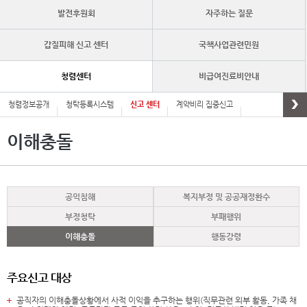
발전후원회
자주하는 질문
갑질피해 신고 센터
국책사업관련민원
청렴센터
비급여진료비안내
청렴정보공개
청탁등록시스템
신고 센터
계약비리 집중신고
이해충돌
공익침해
복지부정 및 공공재정환수
부정청탁
부패행위
이해충돌
행동강령
주요신고 대상
공직자의 이해충돌상황에서 사적 이익을 추구하는 행위(직무관련 외부 활동, 가족 채