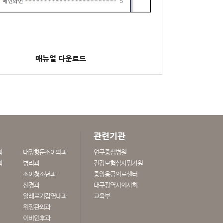
매뉴얼 다운로드
관련기관
과
대장항문소아외과
연구중심병원
과
병리과
건강보험심사평가원
소아청소년과
중앙응급의료센터
신경과
대구광역시의사회
알레르기감염내과
교육부
위장관외과
이비인후과