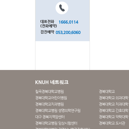
대표전화
1666.0114
(전화예약)
검진예약
053.200.6060
KNUH 네트워크
칠곡경북대학교병원
경북대학교
경북대학교어린이병원
경북대학교 의과대학
경북대학교치과병원
경북대학교 치과대학 
경북대학교병원 생명의학연구원
경북대학교 간호대학
대구·경북지역암센터
경북대학교 약학대학
경북대학교병원 임상시험센터
경북대학교 도서관