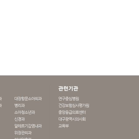
관련기관
과
대장항문소아외과
연구중심병원
과
병리과
건강보험심사평가원
소아청소년과
중앙응급의료센터
신경과
대구광역시의사회
알레르기감염내과
교육부
위장관외과