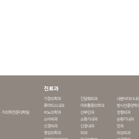
진료과
가정의학과
간담췌외과
내분비대사내
류마티스내과
마취통증의학과
방사선종양학
· 치의학전문대학원
비뇨의학과
산부인과
성형외과
소아외과
소화기내과
순환기내과
신경외과
신장내과
안과
영상의학과
외과
외상외과