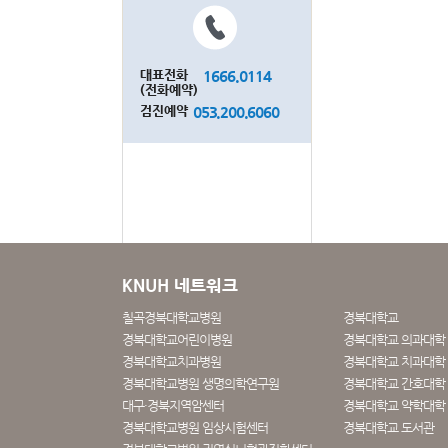
대표전화
1666.0114
(전화예약)
검진예약
053.200.6060
KNUH 네트워크
칠곡경북대학교병원
경북대학교
경북대학교어린이병원
경북대학교 의과대학
경북대학교치과병원
경북대학교 치과대학 
경북대학교병원 생명의학연구원
경북대학교 간호대학
대구·경북지역암센터
경북대학교 약학대학
경북대학교병원 임상시험센터
경북대학교 도서관