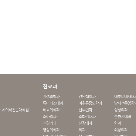
진료과
가정의학과
간담췌외과
내분비대사내
류마티스내과
마취통증의학과
방사선종양학
· 치의학전문대학원
비뇨의학과
산부인과
성형외과
소아외과
소화기내과
순환기내과
신경외과
신장내과
안과
영상의학과
외과
외상외과