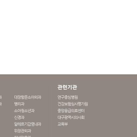
관련기관
과
대장항문소아외과
연구중심병원
과
병리과
건강보험심사평가원
소아청소년과
중앙응급의료센터
신경과
대구광역시의사회
알레르기감염내과
교육부
위장관외과