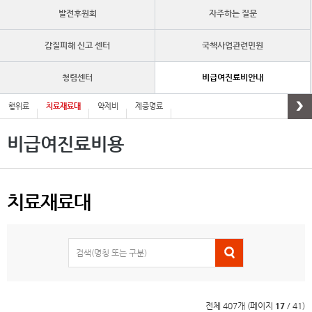
발전후원회
자주하는 질문
갑질피해 신고 센터
국책사업관련민원
청렴센터
비급여진료비안내
행위료
치료재료대
약제비
제증명료
비급여진료비용
치료재료대
검색(명칭 또는 구분)
전체 407개 (페이지
17
/ 41)