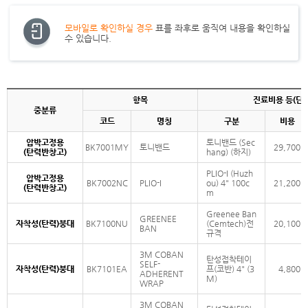
모바일로 확인하실 경우
표를 좌후로 움직여 내용을 확인하실
수 있습니다.
항목
진료비용 등(단위
중분류
코드
명칭
구분
비용
압박고정용
토니밴드 (Sec
BK7001MY
토니밴드
29,700
(탄력반창고)
hang) (하지)
PLIO-I (Huzh
압박고정용
BK7002NC
PLIO-I
ou) 4" 100c
21,200
(탄력반창고)
m
Greenee Ban
GREENEE
자착성(탄력)붕대
BK7100NU
(Cemtech)전
20,100
BAN
규격
3M COBAN
탄성접착테이
SELF-
자착성(탄력)붕대
BK7101EA
프(코반) 4" (3
4,800
ADHERENT
M)
WRAP
3M COBAN