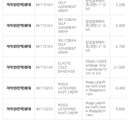
탄성접착테이
SELF-
자착성(탄력)붕대
BK7101EA
프(코반) 1" (3
2,200
ADHERENT
M)
WRAP
3M COBAN
탄성접착테이
SELF-
자착성(탄력)붕대
BK7101EA
프(코반) 2" (3
3,300
ADHERENT
M)
WRAP
3M COBAN
탄성접착테이
SELF-
자착성(탄력)붕대
BK7101EA
프(코반) 3" (3
4,700
ADHERENT
M)
WRAP
Elastic Cold B
ELASTIC
andage (Anji
자착성(탄력)붕대
BK7101VK
COLD
21,000
yuandong)10
BANDAGE
cm*3.2m
Rogg Latexfr
ROGG
ee Haft Crep
자착성(탄력)붕대
BK7102VS
LATEXFREE
6,400
p (Rogg)4cm
HAFT CREPP
*4m
Rogg Latexfr
ROGG
ee Haft Crep
자착성(탄력)붕대
BK7102VS
LATEXFREE
9,600
p (Rogg)8cm
HAFT CREPP
*4m