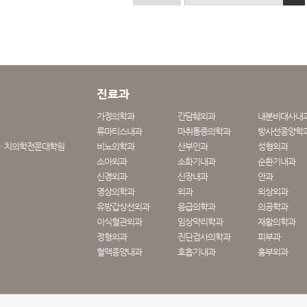
진료과
가정의학과
간담췌외과
내분비대사내
류마티스내과
마취통증의학과
방사선종양학
· 치의학전문대학원
비뇨의학과
산부인과
성형외과
소아외과
소화기내과
순환기내과
신경외과
신장내과
안과
영상의학과
외과
외상외과
유방갑상선외과
응급의학과
의공학과
이식혈관외과
임상약리학과
재활의학과
정형외과
진단검사의학과
피부과
혈액종양내과
호흡기내과
흉부외과