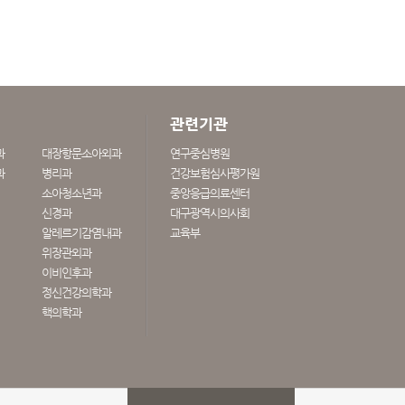
관련기관
과
대장항문소아외과
연구중심병원
과
병리과
건강보험심사평가원
소아청소년과
중앙응급의료센터
신경과
대구광역시의사회
알레르기감염내과
교육부
위장관외과
이비인후과
정신건강의학과
핵의학과