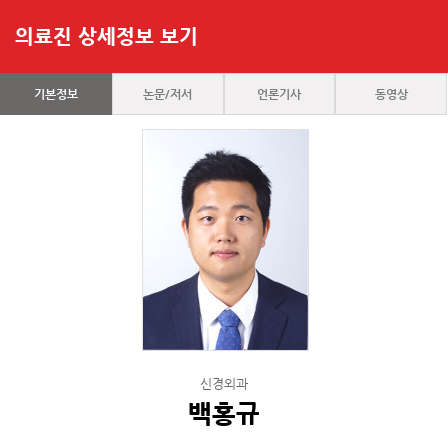
의료진 상세정보 보기
기본정보
논문/저서
언론기사
동영상
신경외과
백홍규