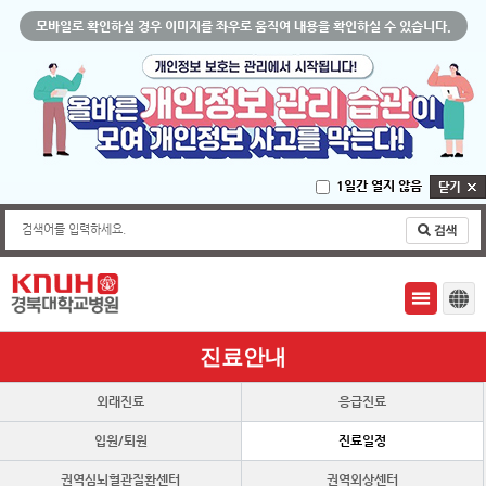
모바일로 확인하실 경우 이미지를 좌우로 움직여 내용을 확인하실 수 있습니다.
1일간 열지 않음
검색어를 입력하세요.
진료안내
외래진료
응급진료
입원/퇴원
진료일정
권역심뇌혈관질환센터
권역외상센터