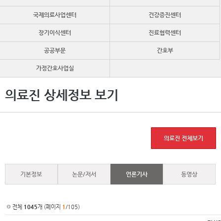
국제의료사업센터
건강증진센터
장기이식센터
진료협력센터
공공부문
간호부
가정간호사업실
의료진 상세정보 보기
의료진 전체보기
기본정보
논문/저서
언론기사
동영상
전체
1045
개 (페이지
1
/105)