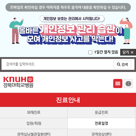
모바일로 확인하실 경우 이미지를 좌우로 움직여 내용을 확인하실 수 있습니다.
1일간 열지 않음
검색어를 입력하세요.
진료안내
외래진료
응급진료
입원/퇴원
진료일정
권역심뇌혈관질환센터
권역외상센터