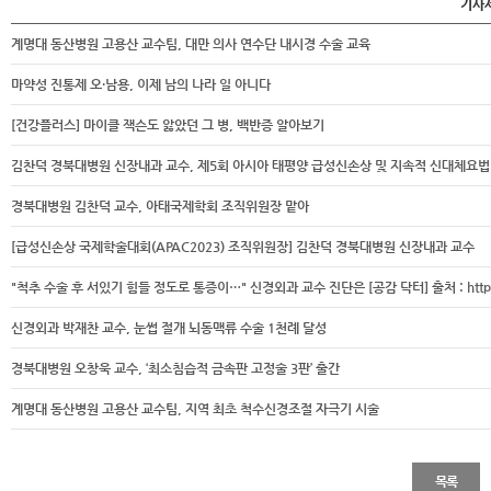
기사
계명대 동산병원 고용산 교수팀, 대만 의사 연수단 내시경 수술 교육
마약성 진통제 오·남용, 이제 남의 나라 일 아니다
[건강플러스] 마이클 잭슨도 앓았던 그 병, 백반증 알아보기
김찬덕 경북대병원 신장내과 교수, 제5회 아시아 태평양 급성신손상 및 지속적 신대체요
경북대병원 김찬덕 교수, 아태국제학회 조직위원장 맡아
[급성신손상 국제학술대회(APAC2023) 조직위원장] 김찬덕 경북대병원 신장내과 교수
"척추 수술 후 서있기 힘들 정도로 통증이…" 신경외과 교수 진단은 [공감 닥터] 출처 : https://heal
신경외과 박재찬 교수, 눈썹 절개 뇌동맥류 수술 1천례 달성
경북대병원 오창욱 교수, ‘최소침습적 금속판 고정술 3판’ 출간
계명대 동산병원 고용산 교수팀, 지역 최초 척수신경조절 자극기 시술
목록