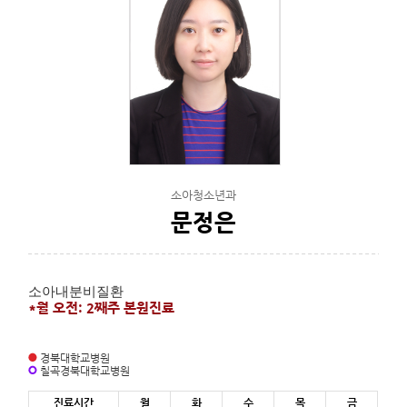
소아청소년과
문정은
소아내분비질환
*월 오전: 2째주 본원진료
경북대학교병원
칠곡경북대학교병원
진료시간
월
화
수
목
금