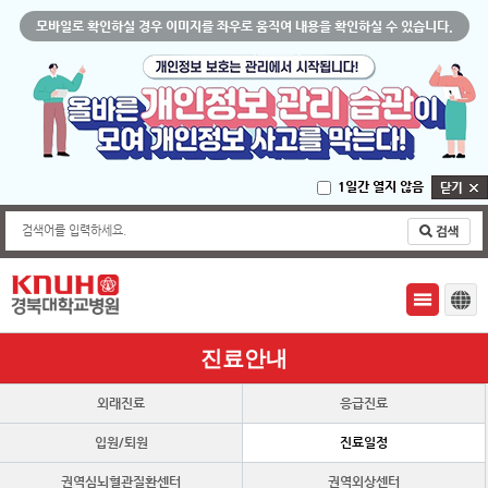
모바일로 확인하실 경우 이미지를 좌우로 움직여 내용을 확인하실 수 있습니다.
1일간 열지 않음
검색어를 입력하세요.
진료안내
외래진료
응급진료
입원/퇴원
진료일정
권역심뇌혈관질환센터
권역외상센터